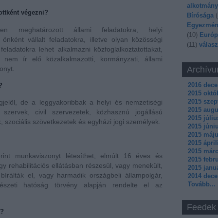
alkotmány
ottként végezni?
Bírósága
(
Egyezmén
ben meghatározott állami feladatokra, helyi
(
10
)
Európ
nként vállalt feladatokra, illetve olyan közösségi
(
11
)
válasz
feladatokra lehet alkalmazni közfoglalkoztatottakat,
nem ír elő közalkalmazotti, kormányzati, állami
onyt.
Archív
2016 dec
?
2015 októ
2015 sze
jelöl, de a leggyakoribbak a helyi és nemzetiségi
2015 augu
 szervek, civil szervezetek, közhasznú jogállású
2015 júliu
 szociális szövetkezetek és egyházi jogi személyek.
2015 júni
2015 máj
2015 ápril
2015 márc
nt munkaviszonyt létesíthet, elmúlt 16 éves és
2015 febr
agy rehabilitációs ellátásban részesül, vagy menekült,
2015 janu
rálták el, vagy harmadik országbeli állampolgár,
2014 dec
Tovább
...
dészeti hatóság törvény alapján rendelte el az
Feedek
t?