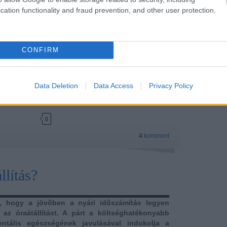
cation functionality and fraud prevention, and other user protection.
CONFIRM
Data Deletion
Data Access
Privacy Policy
Tetszik
0
4
komment
llítás?
, hogy a jövőben a nyári időszámítás legyen
az óraátállítást. A párt a költséghatékonyabb
ntális egészségének javulásával indokolja a