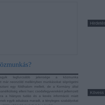
Hirdeté
 közmunkás?
 egyik legfurcsább jelensége a közmunka
ott már neonzöld mellényben munkásokat söprögetni
sztani egy földhalom mellett, de a Kormány által
anélküliség elleni harc csodafegyvereként jellemzett
Kövess 
a a hiányos tudás és a kevés információ miatt
sének egyik aduásza maradt, a tényleges szabályokat