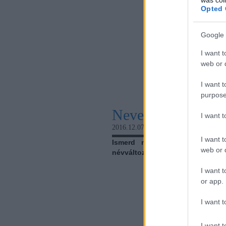
Opted 
Google 
I want t
web or d
I want t
purpose
Nevet akarok válto
I want 
2016.12.07. 18:58
Ars Boni
I want t
Ismerd meg a lehetőségeidet
web or d
névváltoztatás mellett döntöttél!
I want t
or app.
I want t
I want t