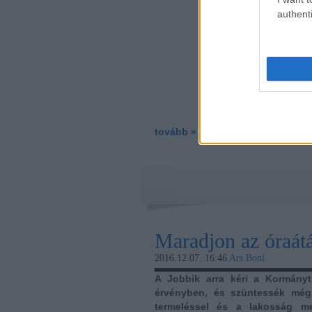
authenti
tovább »
Maradjon az óraátá
2016.12.07. 16:46
Ars Boni
A Jobbik arra kéri a Kormányt
érvényben, és szüntessék még 
termeléssel és a lakosság me