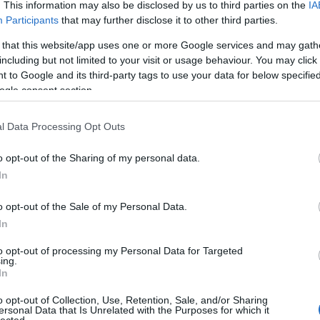
. This information may also be disclosed by us to third parties on the
IA
Participants
that may further disclose it to other third parties.
lalkoztatottnak?
 that this website/app uses one or more Google services and may gath
gra jogosult a közfoglalkoztatott, de legalább 3,
including but not limited to your visit or usage behaviour. You may click 
 szabadság igénybevételére is jogosult. Szabadsága
 to Google and its third-party tags to use your data for below specifi
 bére illeti meg, betegszabadság esetén pedig annak a
ogle consent section.
díjra és táppénzre?
l Data Processing Opt Outs
osultságot szerez a társadalombiztosítási- és a
o opt-out of the Sharing of my personal data.
ez hasonlóan az ő bérét is terhelik a személyi
In
 szociális hozzájárulási adó levonásai.
o opt-out of the Sale of my Personal Data.
Tetszik
0
In
1
komment
to opt-out of processing my Personal Data for Targeted
ing.
In
o opt-out of Collection, Use, Retention, Sale, and/or Sharing
ersonal Data that Is Unrelated with the Purposes for which it
lected.