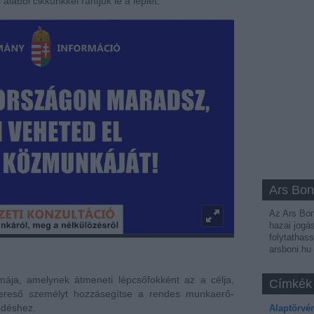
alábbi cikkünkkel rántjuk le a leplet.
Ars Bon
Az Ars Boni
hazai jogá
folytathass
arsboni.hu
mája, amelynek átmeneti lépcsőfokként az a célja,
Címkék
kereső személyt hozzásegítse a rendes munkaerő-
kedéshez.
Alaptörvé