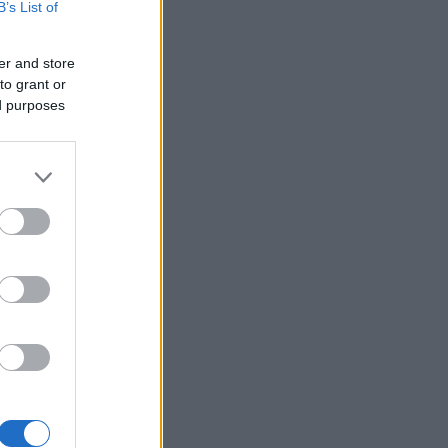
B’s List of
er and store
to grant or
ed purposes