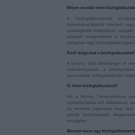
Milyen munkát lehet közfoglalkoztat
A közfoglalkoztatónál törvény
önkormányzatoknál kötelező vagy ö
szükségletek kielégítését szolgáló 
amelyek elvégzéséhez a törvény 
szolgálati vagy közszolgálati jogvisz
Kinél dolgozhat a közfoglalkoztatott
A törvény több lehetőséget is meg
önkormányzatok, a költségvetési
szervezetek, erdőgazdálkodó cégek,
Ki lehet közfoglalkoztatott?
Aki a Munka Törvénykönyve szeri
nyilvántartásba vett álláskereső, v
és kérelmét jogerősen még nem bí
akinek tartózkodását idegenren
országban.
Mennyit keres egy közfoglalkoztatot