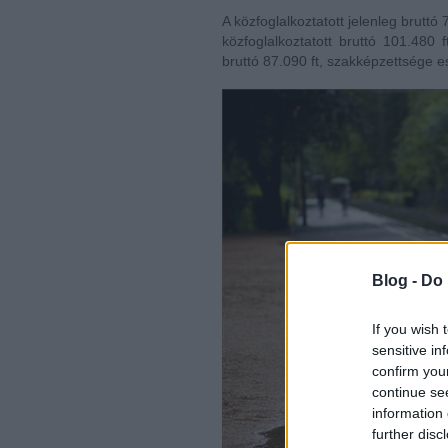
A közfoglalkoztatott jelenleg brutt
közfoglalkoztatott bruttó 101.480
bruttó 87.090 ft, szakképzettsége ese
Blog -
Do 
If you wish 
sensitive in
confirm you
continue se
information 
further disc