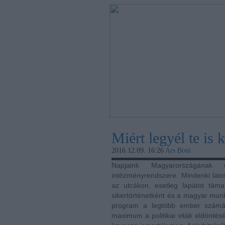
Miért legyél te is
2016.12.09. 16:26
Ars Boni
Napjaink Magyarországának
intézményrendszere. Mindenki lát
az utcákon, esetleg lapátot táma
sikertörténetként és a magyar munk
program a legtöbb ember számár
maximum a politikai viták eldönté