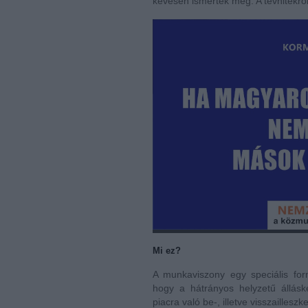
kevesen ismerték meg. A tévhitekről 
Mi ez?
A munkaviszony egy speciális for
hogy a hátrányos helyzetű állás
piacra való be-, illetve visszaillesz