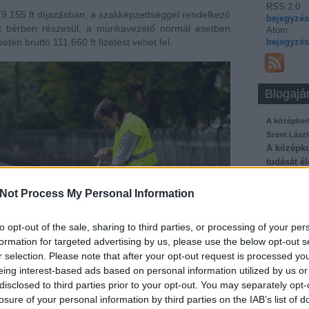
RSS 2.0
ó 79.155 ft díjazásban, a szakképzettséggel rendelkező
bejegyzé
 ft bérben részesül, a munkavezető normál esetben
Atom
bejegyzé
tén bruttó 111.660 ft fizetést vehet fel.
Blogajá
A középkor
Szent Lászl
A középk
tudását él
a kereszté
egészítet
Not Process My Personal Information
Középkori
megérinte
to opt-out of the sale, sharing to third parties, or processing of your per
eseményei
formation for targeted advertising by us, please use the below opt-out s
esemény
r selection. Please note that after your opt-out request is processed y
tortenel
eing interest-based ads based on personal information utilized by us or
disclosed to third parties prior to your opt-out. You may separately opt-
losure of your personal information by third parties on the IAB’s list of