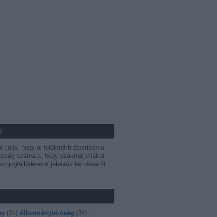
i
 célja, hogy új felületet biztosítson a
szság számára, hogy szakmai vitákat
on jogfejlődésünk jelentős kérdéseiről.
ny
(
31
)
Alkotmánybíróság
(
34
)